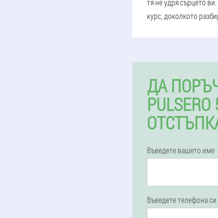
тя не удря сърцето ви
курс, доколкото разби
ДА ПОРЪ
PULSERO 
ОТСТЪПК
Въведете вашето име
Въведете телефона си