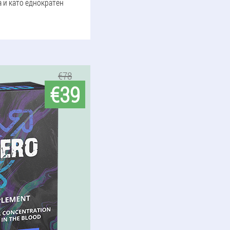
а и като еднократен
€78
€39