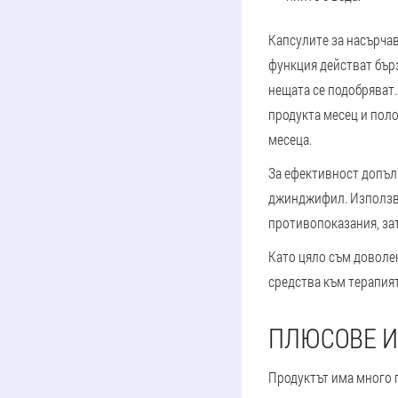
Капсулите за насърча
функция действат бърз
нещата се подобряват.
продукта месец и пол
месеца.
За ефективност допъл
джинджифил. Използв
противопоказания, зат
Като цяло съм доволен
средства към терапият
ПЛЮСОВЕ И
Продуктът има много п