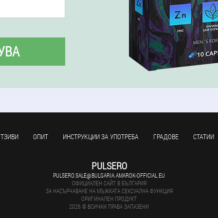
УВА
ОТЗИВИ
ОПИТ
ИНСТРУКЦИИ ЗА УПОТРЕБА
ГРАДОВЕ
СТАТИИ
PULSERO
PULSERO.SALE@BULGARIA.AMAROK-OFFICIAL.EU
ОФИЦИАЛЕН САЙТ В БЪЛГАРИЯ
ЗА НАСЪРЧАВАНЕ НА МЪЖКАТА СЕКСУАЛНА ФУНКЦИЯ
ОРИГИНАЛЕН ПРОДУКТ
2026 © ВСИЧКИ ПРАВА ЗАПАЗЕНИ