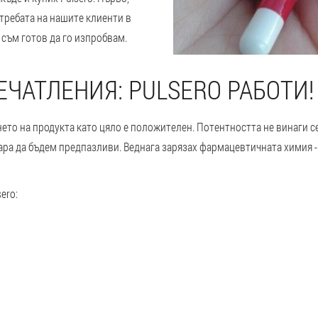
требата на нашите клиенти в
 съм готов да го изпробвам.
ЧАТЛЕНИЯ: PULSERO РАБОТИ!
ето на продукта като цяло е положителен. Потентността не винаги с
ара да бъдем предпазливи. Веднага зарязах фармацевтичната химия -
ero: