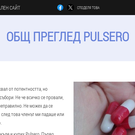
ЛЕН САЙТ
СПОДЕЛЯ ТОВА
ОБЩ ПРЕГЛЕД PULSERO
квал от потентността, но
събори. Не че всичко се провали,
неправилно. Не можех да се
 след това членът ми падаше или
.
къде и купих Pulsero. Първо,