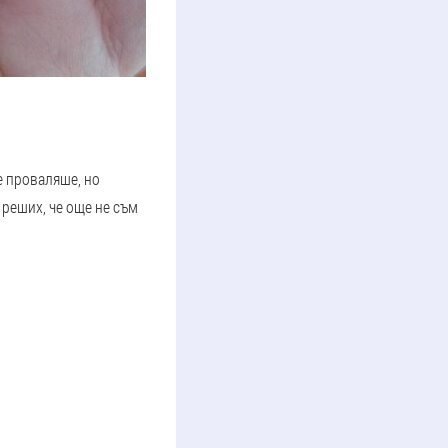
е проваляше, но
 реших, че още не съм