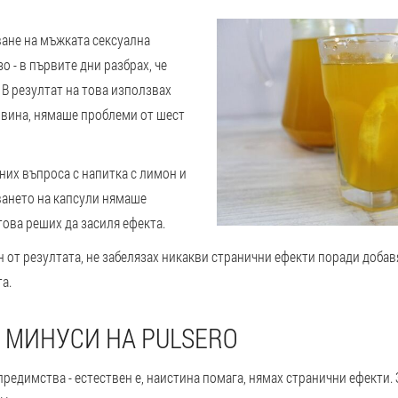
ване на мъжката сексуална
о - в първите дни разбрах, че
 В резултат на това използвах
овина, нямаше проблеми от шест
них въпроса с напитка с лимон и
ането на капсули нямаше
ова реших да засиля ефекта.
 от резултата, не забелязах никакви странични ефекти поради добав
а.
 МИНУСИ НА PULSERO
редимства - естествен е, наистина помага, нямах странични ефекти. 