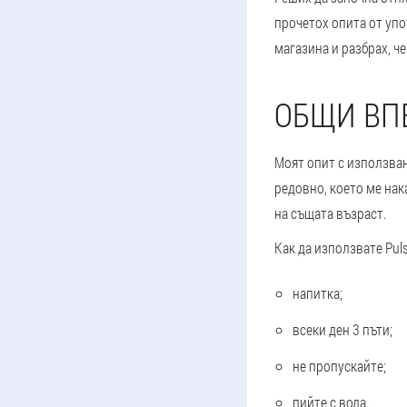
прочетох опита от упо
магазина и разбрах, че
ОБЩИ ВПЕ
Моят опит с използван
редовно, което ме нак
на същата възраст.
Как да използвате Puls
напитка;
всеки ден 3 пъти;
не пропускайте;
пийте с вода.