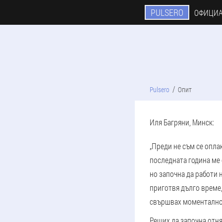
PULSERO
ОФИЦИА
Pulsero
Опит
Иля Багряни, Минск:
„Преди не съм се опла
последната година ме 
но започна да работи 
приготвя дълго време,
свършвах моментално
Реших да започна отня